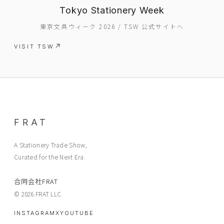
ABOUT
Tokyo Stationery Week
CONTACT
東京文具ウィーク 2026 / TSW 公式サイトへ
VISIT TSW
FRAT
A Stationery Trade Show,
Curated for the Next Era.
合同会社FRAT
© 2026 FRAT LLC.
INSTAGRAM
X
YOUTUBE