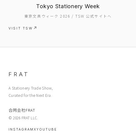
ABOUT
Tokyo Stationery Week
CONTACT
東京文具ウィーク 2026 / TSW 公式サイトへ
VISIT TSW
FRAT
A Stationery Trade Show,
Curated for the Next Era.
合同会社FRAT
© 2026 FRAT LLC.
INSTAGRAM
X
YOUTUBE