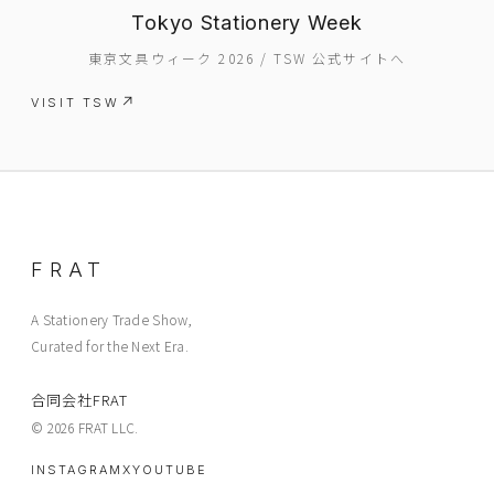
ABOUT
Tokyo Stationery Week
CONTACT
東京文具ウィーク 2026 / TSW 公式サイトへ
VISIT TSW
FRAT
A Stationery Trade Show,
Curated for the Next Era.
合同会社FRAT
© 2026 FRAT LLC.
INSTAGRAM
X
YOUTUBE