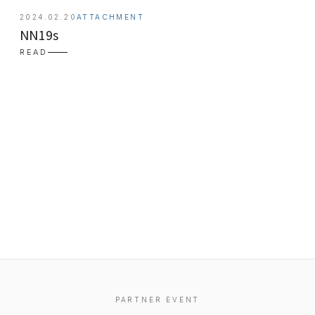
2024.02.20
ATTACHMENT
NN19s
READ
EVENT
PRESS
BOOSTER
PARTNER EVENT