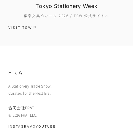
ABOUT
Tokyo Stationery Week
CONTACT
東京文具ウィーク 2026 / TSW 公式サイトへ
VISIT TSW
FRAT
A Stationery Trade Show,
Curated for the Next Era.
合同会社FRAT
© 2026 FRAT LLC.
INSTAGRAM
X
YOUTUBE