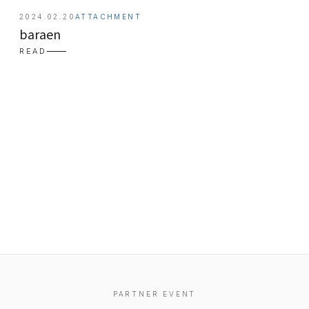
2024.02.20
ATTACHMENT
baraen
READ
EVENT
PRESS
BOOSTER
PARTNER EVENT