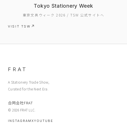
ABOUT
Tokyo Stationery Week
CONTACT
東京文具ウィーク 2026 / TSW 公式サイトへ
VISIT TSW
FRAT
A Stationery Trade Show,
Curated for the Next Era.
合同会社FRAT
© 2026 FRAT LLC.
INSTAGRAM
X
YOUTUBE