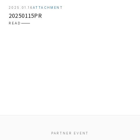
2025.01.16
ATTACHMENT
20250115PR
READ
EVENT
PRESS
BOOSTER
PARTNER EVENT