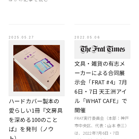
EVENT
PRESS
BOOSTER
2025.05.27
2022.05.06
ABOUT
CONTACT
文具・雑貨の有志メ
ーカーによる合同展
示会「FRAT #4」7月
6日・7日 天王洲アイ
ル「WHAT CAFE」で
ハードカバー製本の
開催
愛らしい1冊『文房具
FRAT実行委員会（本部：神戸
を深める100のこと
市中央区、代表：山本 泰三）
ば』を発刊（ノウ
は、2022年7月6日・7日
ト）