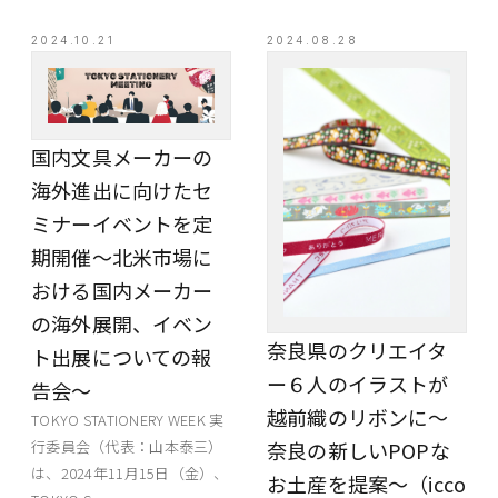
2024.10.21
2024.08.28
EVENT
国内文具メーカーの
PRESS
海外進出に向けたセ
BOOSTER
ミナーイベントを定
期開催～北米市場に
ABOUT
おける国内メーカー
CONTACT
の海外展開、イベン
奈良県のクリエイタ
ト出展についての報
ー６人のイラストが
告会～
越前織のリボンに～
TOKYO STATIONERY WEEK 実
行委員会（代表：山本泰三）
奈良の新しいPOPな
は、2024年11月15日（金）、
お土産を提案～（icco