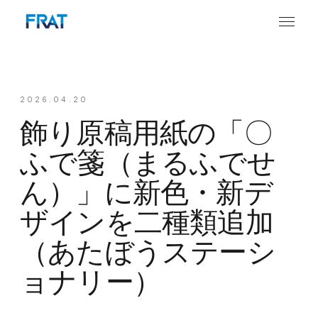
2026.04.20
飾り原稿用紙の「〇
ふで箋（まるふでせ
ん）」に新色・新デ
ザインを二種類追加
（あたぼうステーシ
ョナリー）