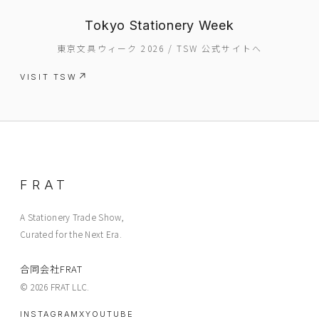
Tokyo Stationery Week
東京文具ウィーク 2026 / TSW 公式サイトへ
VISIT TSW
FRAT
A Stationery Trade Show,
Curated for the Next Era.
合同会社FRAT
© 2026 FRAT LLC.
INSTAGRAM
X
YOUTUBE