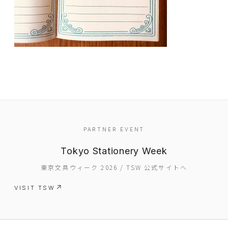
EVENT
PARTNER EVENT
PRESS
Tokyo Stationery Week
BOOSTER
東京文具ウィーク 2026 / TSW 公式サイトへ
ABOUT
VISIT TSW
CONTACT