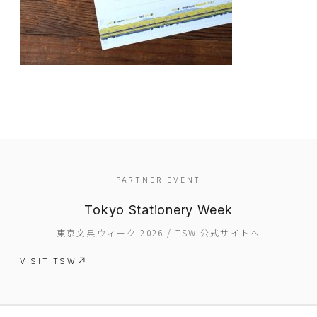
EVENT
PARTNER EVENT
PRESS
Tokyo Stationery Week
BOOSTER
東京文具ウィーク 2026 / TSW 公式サイトへ
ABOUT
VISIT TSW
CONTACT