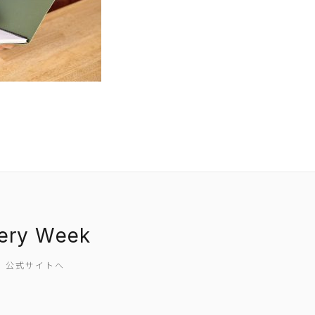
EVENT
PRESS
BOOSTER
ABOUT
nery Week
CONTACT
SW 公式サイトへ