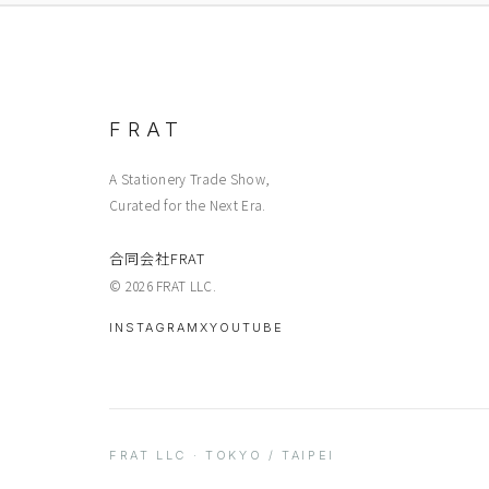
FRAT
A Stationery Trade Show,
Curated for the Next Era.
合同会社FRAT
© 2026 FRAT LLC.
INSTAGRAM
X
YOUTUBE
FRAT LLC · TOKYO / TAIPEI