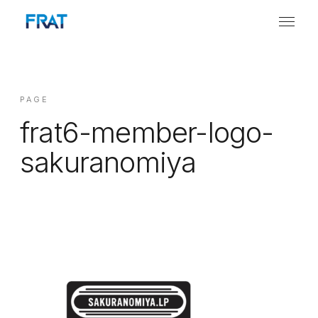
PAGE
frat6-member-logo-
sakuranomiya