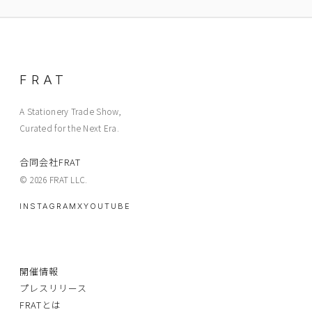
FRAT
A Stationery Trade Show,
Curated for the Next Era.
合同会社FRAT
© 2026 FRAT LLC.
INSTAGRAM
X
YOUTUBE
開催情報
プレスリリース
FRATとは