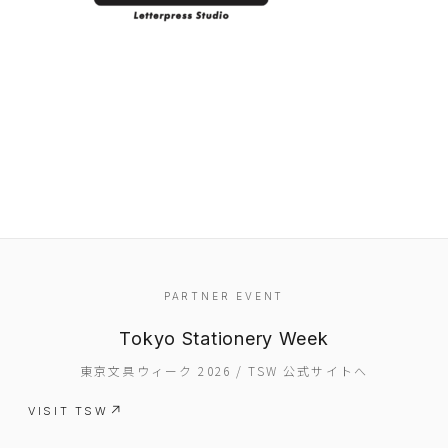
EVENT
PARTNER EVENT
PRESS
Tokyo Stationery Week
BOOSTER
東京文具ウィーク 2026 / TSW 公式サイトへ
ABOUT
VISIT TSW
CONTACT