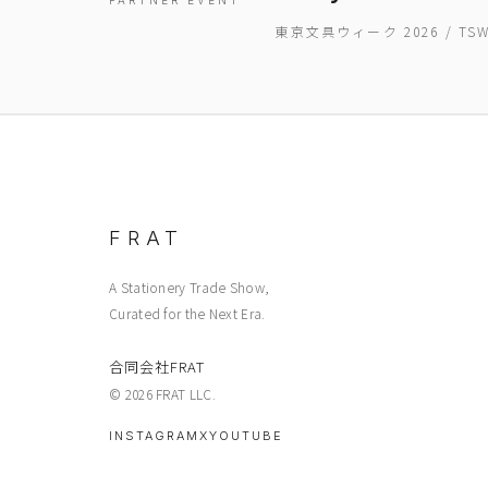
PARTNER EVENT
東京文具ウィーク 2026 / T
FRAT
A Stationery Trade Show,
Curated for the Next Era.
合同会社FRAT
© 2026 FRAT LLC.
INSTAGRAM
X
YOUTUBE