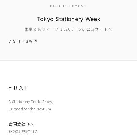
PARTNER EVENT
Tokyo Stationery Week
東京文具ウィーク 2026 / TSW 公式サイトへ
EVENT
VISIT TSW
PRESS
BOOSTER
ABOUT
CONTACT
FRAT
A Stationery Trade Show,
Curated for the Next Era.
合同会社FRAT
© 2026 FRAT LLC.