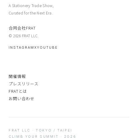
A Stationery Trade Show,
Curated for the Next Era.
合同会社FRAT
© 2026 FRAT LLC.
INSTAGRAM
X
YOUTUBE
開催情報
プレスリリース
FRATとは
お問い合わせ
FRAT LLC · TOKYO / TAIPEI
CLIMB YOUR SUMMIT · 2026