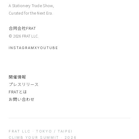
A Stationery Trade Show,
Curated for the Next Era.
合同会社FRAT
© 2026 FRAT LLC.
INSTAGRAM
X
YOUTUBE
開催情報
プレスリリース
FRATとは
お問い合わせ
FRAT LLC · TOKYO / TAIPEI
CLIMB YOUR SUMMIT · 2026