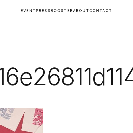
EVENT
PRESS
BOOSTER
ABOUT
CONTACT
16e26811d11