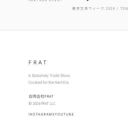
PARTNER EVENT
東京文具ウィーク 2026 / T
FRAT
A Stationery Trade Show,
Curated for the Next Era.
合同会社FRAT
© 2026 FRAT LLC.
INSTAGRAM
X
YOUTUBE