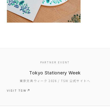
EVENT
PARTNER EVENT
PRESS
Tokyo Stationery Week
BOOSTER
東京文具ウィーク 2026 / TSW 公式サイトへ
ABOUT
VISIT TSW
CONTACT