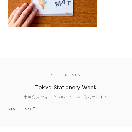
EVENT
PARTNER EVENT
PRESS
Tokyo Stationery Week
BOOSTER
東京文具ウィーク 2026 / TSW 公式サイトへ
ABOUT
VISIT TSW
CONTACT