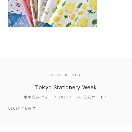
EVENT
PARTNER EVENT
PRESS
Tokyo Stationery Week
BOOSTER
東京文具ウィーク 2026 / TSW 公式サイトへ
ABOUT
VISIT TSW
CONTACT