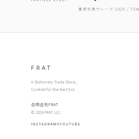
PARTNER EVENT
東京文具ウィーク 2026 / T
FRAT
A Stationery Trade Show,
Curated for the Next Era.
合同会社FRAT
© 2026 FRAT LLC.
INSTAGRAM
X
YOUTUBE