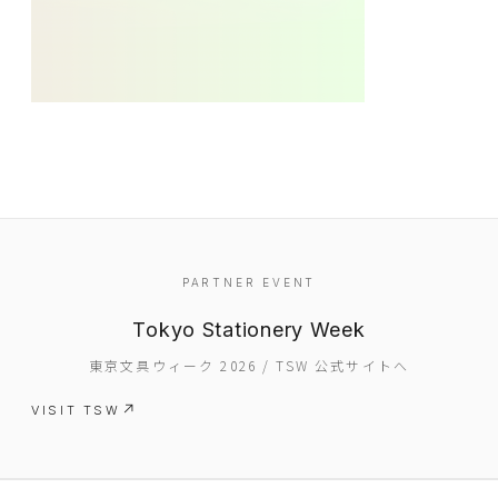
EVENT
PARTNER EVENT
PRESS
Tokyo Stationery Week
BOOSTER
東京文具ウィーク 2026 / TSW 公式サイトへ
ABOUT
VISIT TSW
CONTACT