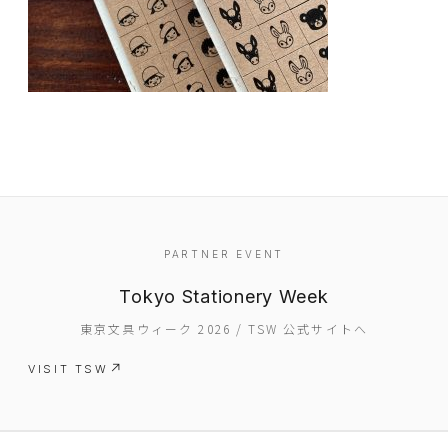
EVENT
PARTNER EVENT
PRESS
Tokyo Stationery Week
BOOSTER
東京文具ウィーク 2026 / TSW 公式サイトへ
ABOUT
VISIT TSW
CONTACT