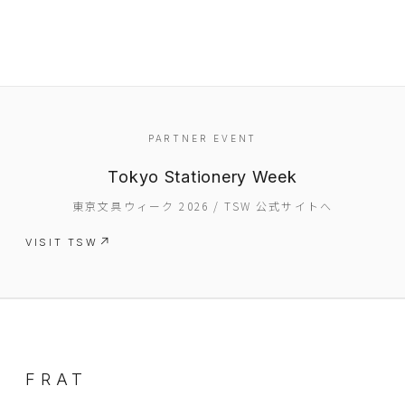
PARTNER EVENT
Tokyo Stationery Week
EVENT
東京文具ウィーク 2026 / TSW 公式サイトへ
PRESS
VISIT TSW
BOOSTER
ABOUT
CONTACT
FRAT