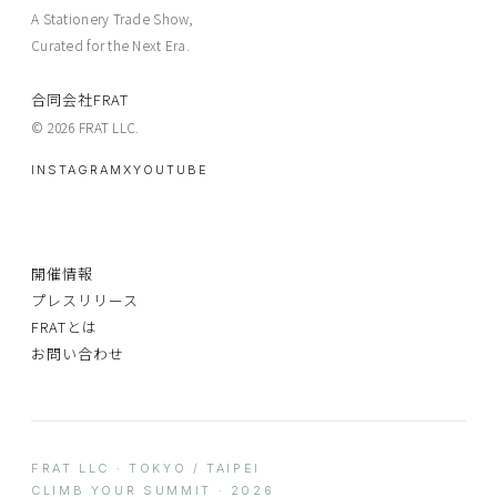
A Stationery Trade Show,
Curated for the Next Era.
合同会社FRAT
© 2026 FRAT LLC.
INSTAGRAM
X
YOUTUBE
開催情報
プレスリリース
FRATとは
お問い合わせ
FRAT LLC · TOKYO / TAIPEI
CLIMB YOUR SUMMIT · 2026