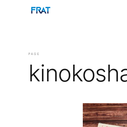
PAGE
kinokosha