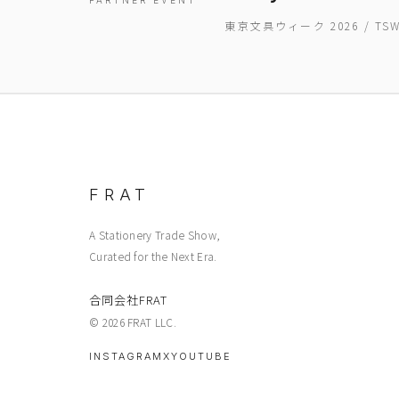
PARTNER EVENT
東京文具ウィーク 2026 / T
FRAT
A Stationery Trade Show,
Curated for the Next Era.
合同会社FRAT
© 2026 FRAT LLC.
INSTAGRAM
X
YOUTUBE