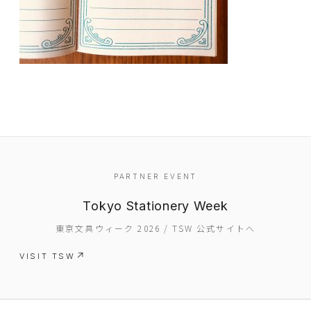
EVENT
PARTNER EVENT
PRESS
Tokyo Stationery Week
BOOSTER
東京文具ウィーク 2026 / TSW 公式サイトへ
ABOUT
VISIT TSW
CONTACT