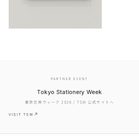
EVENT
PARTNER EVENT
PRESS
Tokyo Stationery Week
BOOSTER
東京文具ウィーク 2026 / TSW 公式サイトへ
ABOUT
VISIT TSW
CONTACT