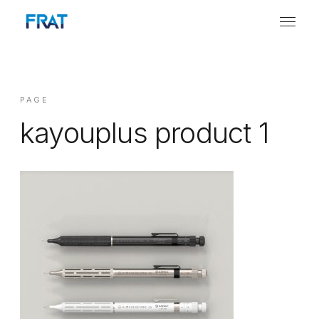
PAGE
kayouplus product 1