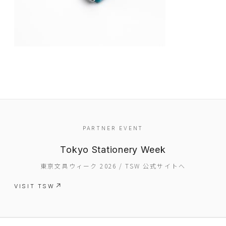
EVENT
PARTNER EVENT
PRESS
Tokyo Stationery Week
BOOSTER
東京文具ウィーク 2026 / TSW 公式サイトへ
ABOUT
VISIT TSW
CONTACT