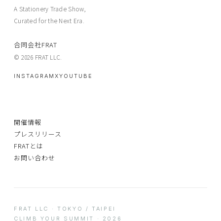
A Stationery Trade Show,
Curated for the Next Era.
合同会社FRAT
© 2026 FRAT LLC.
INSTAGRAM
X
YOUTUBE
開催情報
プレスリリース
FRATとは
お問い合わせ
FRAT LLC · TOKYO / TAIPEI
CLIMB YOUR SUMMIT · 2026