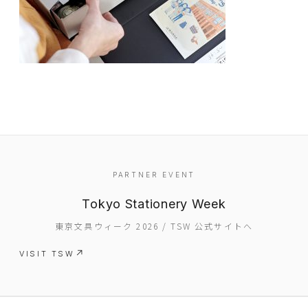
EVENT
PARTNER EVENT
PRESS
Tokyo Stationery Week
BOOSTER
東京文具ウィーク 2026 / TSW 公式サイトへ
ABOUT
VISIT TSW
CONTACT