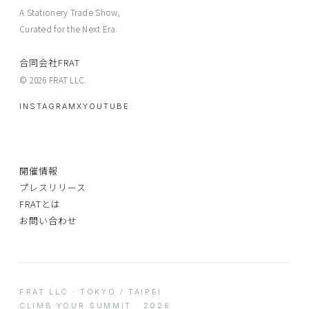
A Stationery Trade Show,
Curated for the Next Era.
合同会社FRAT
© 2026 FRAT LLC.
INSTAGRAM
X
YOUTUBE
開催情報
プレスリリース
FRATとは
お問い合わせ
FRAT LLC · TOKYO / TAIPEI
CLIMB YOUR SUMMIT · 2026