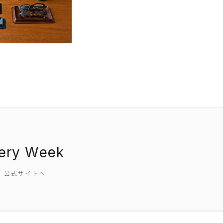
EVENT
PRESS
BOOSTER
ABOUT
nery Week
CONTACT
SW 公式サイトへ