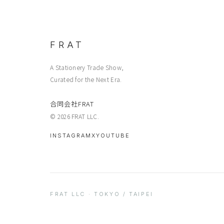
FRAT
A Stationery Trade Show,
Curated for the Next Era.
合同会社FRAT
© 2026 FRAT LLC.
INSTAGRAM
X
YOUTUBE
FRAT LLC · TOKYO / TAIPEI