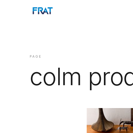
PAGE
colm prod