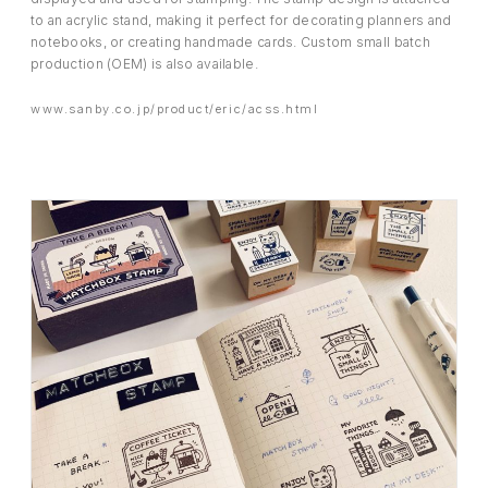
to an acrylic stand, making it perfect for decorating planners and
notebooks, or creating handmade cards. Custom small batch
production (OEM) is also available.
www.sanby.co.jp/product/eric/acss.html
EVENT
PRESS
BOOSTER
ABOUT
CONTACT