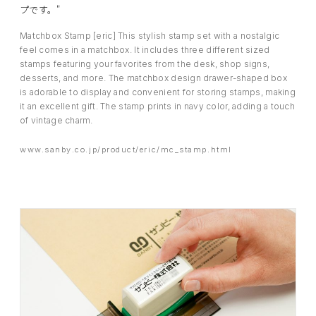
プです。"
Matchbox Stamp [eric] This stylish stamp set with a nostalgic
feel comes in a matchbox. It includes three different sized
stamps featuring your favorites from the desk, shop signs,
desserts, and more. The matchbox design drawer-shaped box
is adorable to display and convenient for storing stamps, making
it an excellent gift. The stamp prints in navy color, adding a touch
of vintage charm.
www.sanby.co.jp/product/eric/mc_stamp.html