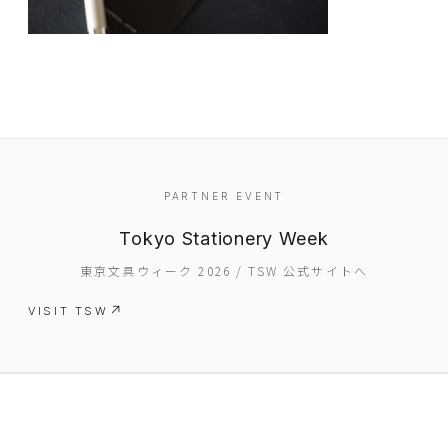
PARTNER EVENT
EVENT
Tokyo Stationery Week
PRESS
東京文具ウィーク 2026 / TSW 公式サイトへ
BOOSTER
VISIT TSW
ABOUT
CONTACT