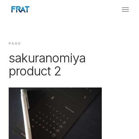
PAGE
sakuranomiya
product 2