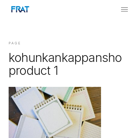
PAGE
kohunkankappansho
product 1