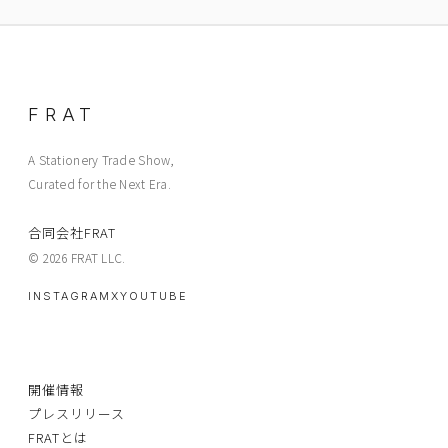
FRAT
A Stationery Trade Show,
Curated for the Next Era.
合同会社FRAT
© 2026 FRAT LLC.
INSTAGRAM
X
YOUTUBE
開催情報
プレスリリース
FRATとは