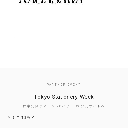
EVENT
PARTNER EVENT
PRESS
Tokyo Stationery Week
BOOSTER
東京文具ウィーク 2026 / TSW 公式サイトへ
ABOUT
VISIT TSW
CONTACT