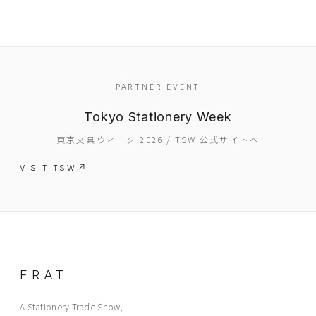
PARTNER EVENT
Tokyo Stationery Week
EVENT
東京文具ウィーク 2026 / TSW 公式サイトへ
PRESS
VISIT TSW
BOOSTER
ABOUT
CONTACT
FRAT
A Stationery Trade Show,