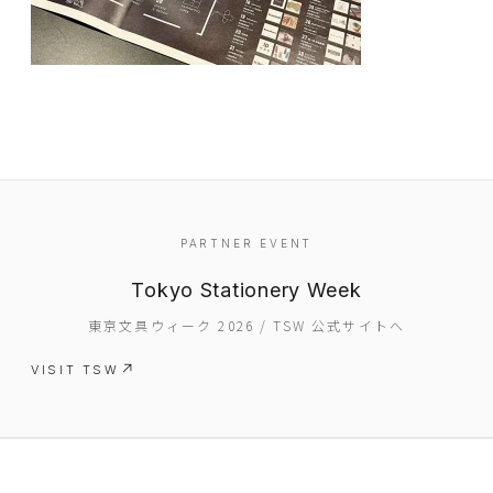
PARTNER EVENT
EVENT
Tokyo Stationery Week
PRESS
東京文具ウィーク 2026 / TSW 公式サイトへ
BOOSTER
VISIT TSW
ABOUT
CONTACT