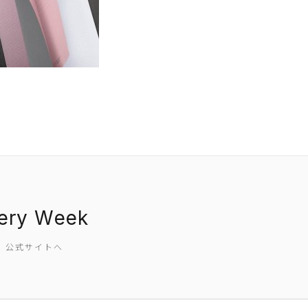
EVENT
PRESS
BOOSTER
ABOUT
nery Week
CONTACT
SW 公式サイトへ