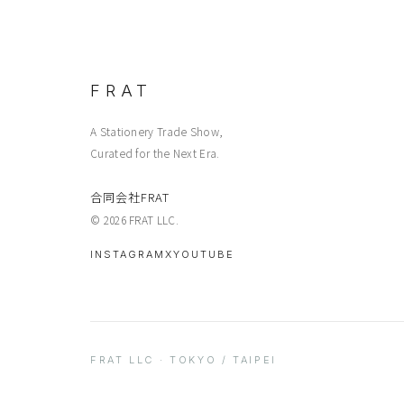
FRAT
A Stationery Trade Show,
Curated for the Next Era.
合同会社FRAT
© 2026 FRAT LLC.
INSTAGRAM
X
YOUTUBE
FRAT LLC · TOKYO / TAIPEI