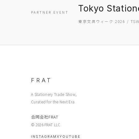
Tokyo Statio
PARTNER EVENT
東京文具ウィーク 2026 / T
FRAT
A Stationery Trade Show,
Curated for the Next Era.
合同会社FRAT
© 2026 FRAT LLC.
INSTAGRAM
X
YOUTUBE