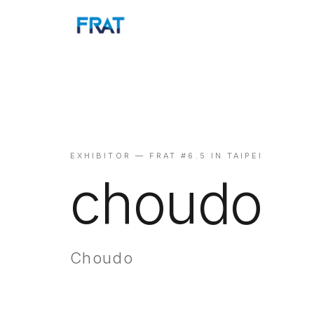
EXHIBITOR — FRAT #6.5 IN TAIPEI
choudo
Choudo