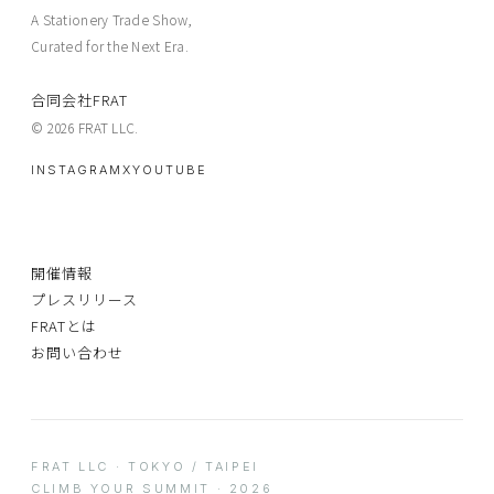
A Stationery Trade Show,
Curated for the Next Era.
合同会社FRAT
© 2026 FRAT LLC.
INSTAGRAM
X
YOUTUBE
開催情報
プレスリリース
FRATとは
お問い合わせ
FRAT LLC · TOKYO / TAIPEI
CLIMB YOUR SUMMIT · 2026