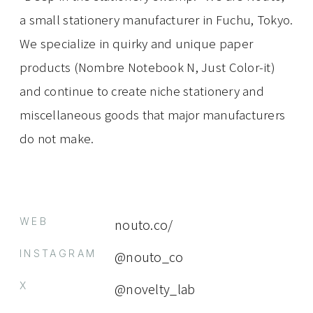
a small stationery manufacturer in Fuchu, Tokyo.
We specialize in quirky and unique paper
products (Nombre Notebook N, Just Color-it)
and continue to create niche stationery and
miscellaneous goods that major manufacturers
do not make.
EVENT
PRESS
BOOSTER
ABOUT
WEB
nouto.co/
CONTACT
INSTAGRAM
@nouto_co
X
@novelty_lab