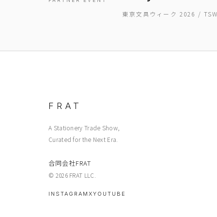
PARTNER EVENT
東京文具ウィーク 2026 / T
FRAT
A Stationery Trade Show,
Curated for the Next Era.
合同会社FRAT
© 2026 FRAT LLC.
INSTAGRAM
X
YOUTUBE