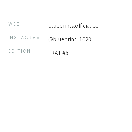
WEB
blueprints.official.ec
INSTAGRAM
@blueprint_1020
EDITION
FRAT #5