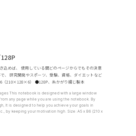
28P
き込めば、 使用している間どのページからでもその決意
事で、 研究開発やスポーツ、受験、資格、ダイエットなど
10×128×6） ●128P、糸かがり綴じ製本
ages This notebook is designed with a large window
from any page while you are using the notebook. By
h, It is designed to help you achieve your goals in
c., by keeping your motivation high. Size: A5 x B6 (210 x