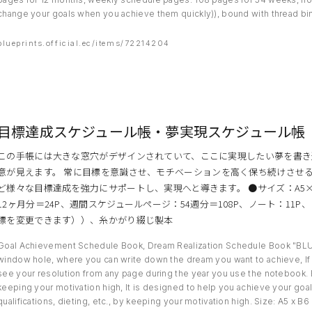
change your goals when you achieve them quickly)), bound with thread bi
blueprints.official.ec/items/72214204
目標達成スケジュール帳・夢実現スケジュール帳「BL
この手帳には大きな窓穴がデザインされていて、ここに実現したい夢を書き
意が見えます。 常に目標を意識させ、モチベーションを高く保ち続けさせ
ど様々な目標達成を強力にサポートし、実現へと導きます。 ●サイズ：A5×B6
12ヶ月分＝24P、週間スケジュールページ：54週分＝108P、ノート：1
標を変更できます））、糸かがり綴じ製本
Goal Achievement Schedule Book, Dream Realization Schedule Book "BLUE
window hole, where you can write down the dream you want to achieve, If
see your resolution from any page during the year you use the notebook. 
keeping your motivation high, It is designed to help you achieve your goa
qualifications, dieting, etc., by keeping your motivation high. Size: A5 x 