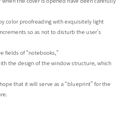
r when the cover is opened have been carefully
by color proofreading with exquisitely light
 increments so as not to disturb the user’s
ee fields of “notebooks,”
ith the design of the window structure, which
e that it will serve as a “blueprint” for the
ure.