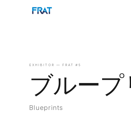
EXHIBITOR — FRAT #5
ブループ
Blueprints