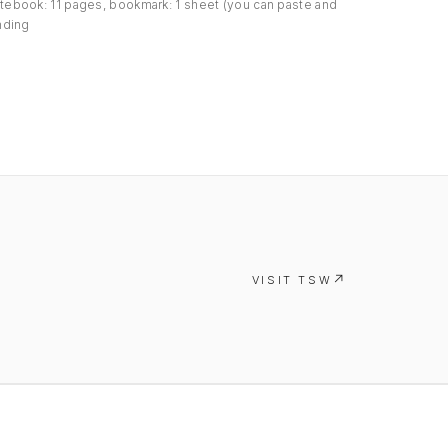
ebook: 11 pages, bookmark: 1 sheet (you can paste and
nding
VISIT TSW