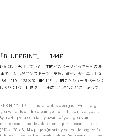
UEPRINT」／144P
込めば、 使用している一年間どのページからでもその決
る事で、 研究開発やスポーツ、受験、資格、ダイエットな
（210×128×6） ●144P（月間スケジュールページ：
1P、しおり：1枚（目標を早く達成した場合などに、貼って目
PRINT"/144P This notebook is designed with a large
 you write down the dream you want to achieve, you can
By making you constantly aware of your goals and
ls in research and development, sports, examinations,
B6 (210 x 128 x 6) 144 pages (monthly schedule pages: 24
ebook: 11 pages, bookmark: 1 sheet (you can paste and