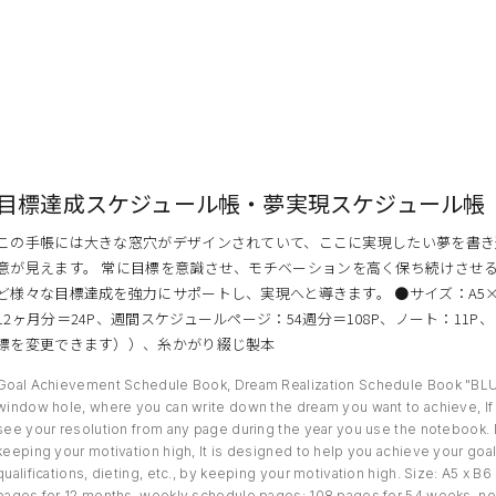
目標達成スケジュール帳・夢実現スケジュール帳「BL
この手帳には大きな窓穴がデザインされていて、ここに実現したい夢を書き
意が見えます。 常に目標を意識させ、モチベーションを高く保ち続けさせ
ど様々な目標達成を強力にサポートし、実現へと導きます。 ●サイズ：A5×B6
12ヶ月分＝24P、週間スケジュールページ：54週分＝108P、ノート：1
標を変更できます））、糸かがり綴じ製本
Goal Achievement Schedule Book, Dream Realization Schedule Book "BLUE
window hole, where you can write down the dream you want to achieve, If
see your resolution from any page during the year you use the notebook. 
keeping your motivation high, It is designed to help you achieve your goa
qualifications, dieting, etc., by keeping your motivation high. Size: A5 x 
pages for 12 months, weekly schedule pages: 108 pages for 54 weeks, not