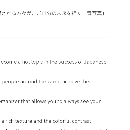
を使用される方々が、ご自分の未来を描く「青写真」
become a hot topic in the success of Japanese
 people around the world achieve their
ganizer that allows you to always see your
a rich texture and the colorful contrast