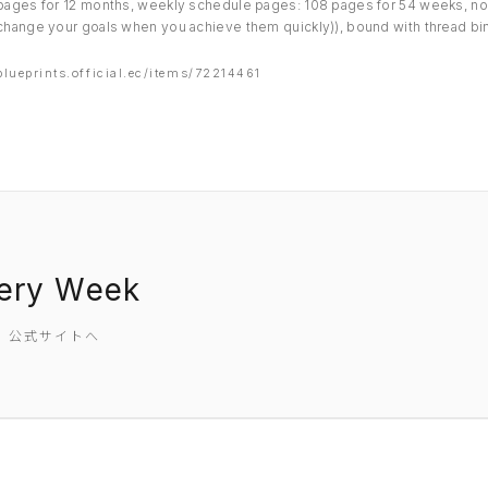
pages for 12 months, weekly schedule pages: 108 pages for 54 weeks, not
change your goals when you achieve them quickly)), bound with thread bi
blueprints.official.ec/items/72214461
nery Week
SW 公式サイトへ