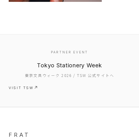
PARTNER EVENT
EVENT
Tokyo Stationery Week
PRESS
東京文具ウィーク 2026 / TSW 公式サイトへ
BOOSTER
VISIT TSW
ABOUT
CONTACT
FRAT