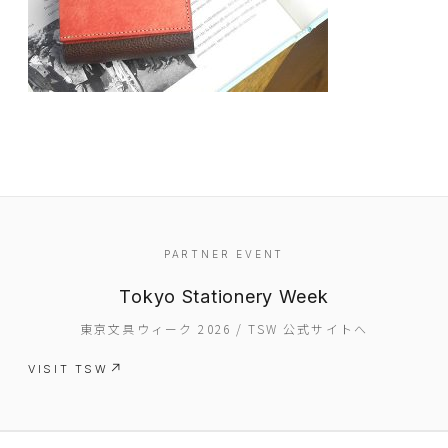
EVENT
PARTNER EVENT
PRESS
Tokyo Stationery Week
BOOSTER
東京文具ウィーク 2026 / TSW 公式サイトへ
ABOUT
VISIT TSW
CONTACT