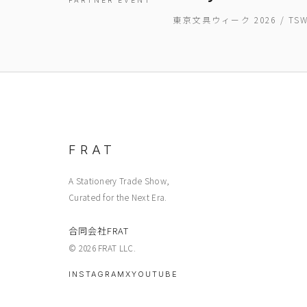
PARTNER EVENT
東京文具ウィーク 2026 / T
FRAT
A Stationery Trade Show,
Curated for the Next Era.
合同会社FRAT
© 2026 FRAT LLC.
INSTAGRAM
X
YOUTUBE